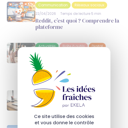
Communication
Réseaux sociaux
22/04/2026
Temps de lecture 5 min
Reddit, c’est quoi ? Comprendre la
plateforme
Actualités
Boîte à outils
Digital
08/04/2026
Temps de lecture 5 min
Quand le personal shopper IA
devient votre nouvel assistant
shopping
Boîte à outils
12/01/2026
Temps de lecture 5 min
Qu’est-ce que NotebookLM ?
Ce site utilise des cookies
et vous donne le contrôle