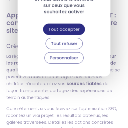
sur ceux que vous
souhaitez activer
Application des guidelines EEAT :
comment les appliquer sur votre
site ?
Tout accepter
Tout refuser
Créez des contenus people-first
La règle d’or :
rédigez pour vos lecteurs, pas pour
Personnaliser
les robots
. Cela signifie créer des
informations de
qualité
qui répondent vraiment aux questions que se
posent vos utilisateurs. Intégrez des données
chiffrées récentes, citez vos
sources fiables
de
façon transparente, partagez des expériences de
terrain authentiques.
Concrètement, si vous écrivez sur l’optimisation SEO,
racontez un vrai projet, les résultats obtenus, les
galères traversées. Détaillez les actions concrètes