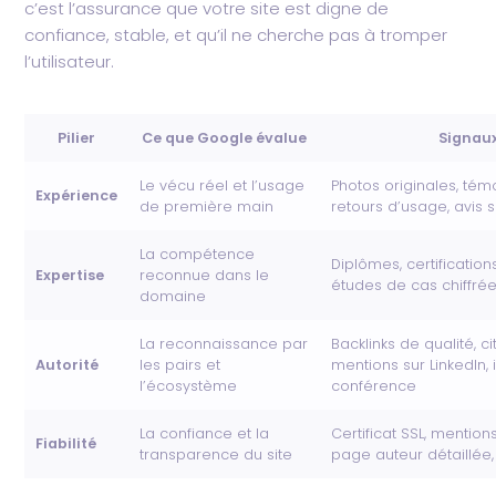
c’est l’assurance que votre site est digne de
confiance, stable, et qu’il ne cherche pas à tromper
l’utilisateur.
Pilier
Ce que Google évalue
Signau
Le vécu réel et l’usage
Photos originales, té
Expérience
de première main
retours d’usage, avis s
La compétence
Diplômes, certificatio
Expertise
reconnue dans le
études de cas chiffrées
domaine
La reconnaissance par
Backlinks de qualité, c
Autorité
les pairs et
mentions sur LinkedIn, 
l’écosystème
conférence
La confiance et la
Certificat SSL, mention
Fiabilité
transparence du site
page auteur détaillée