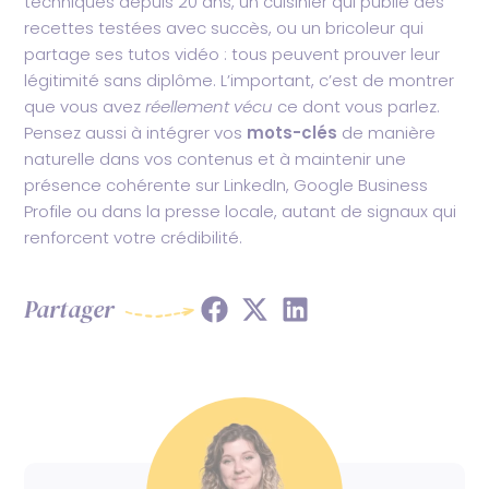
techniques depuis 20 ans, un cuisinier qui publie des
recettes testées avec succès, ou un bricoleur qui
partage ses tutos vidéo : tous peuvent prouver leur
légitimité sans diplôme. L’important, c’est de montrer
que vous avez
réellement vécu
ce dont vous parlez.
Pensez aussi à intégrer vos
mots-clés
de manière
naturelle dans vos contenus et à maintenir une
présence cohérente sur LinkedIn, Google Business
Profile ou dans la presse locale, autant de signaux qui
renforcent votre crédibilité.
Share
Share
Share
Partager
on
on
on
Facebook
X
LinkedIn
(Twitter)