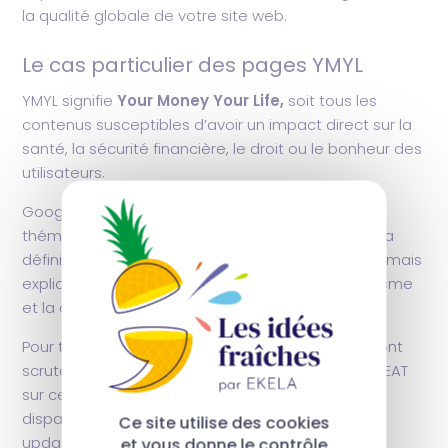
la qualité globale de votre site web.
Le cas particulier des pages YMYL
YMYL signifie
Your Money Your Life,
soit tous les
contenus susceptibles d’avoir un impact direct sur la
santé, la sécurité financière, le droit ou le bonheur des
utilisateurs.
Google applique une vigilance renforcée sur ces
thématiques. Et depuis les mises à jour de 2025, la
définition du YMYL s’est élargie : elle couvre désormais
explicitement les informations électorales, le civisme
et la confiance dans les institutions publiques.
Pour tous ces sujets sensibles, les critères EEAT sont
scrutés avec une exigence maximale. Négliger l’EEAT
sur ces thématiques, c’est prendre le risque de
disparaître des résultats lors du prochain core
Ce site utilise des cookies
update.
et vous donne le contrôle