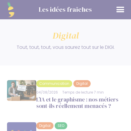
Panneau de gestion des cookies
Les idées fraîches
Digital
Tout, tout, tout, vous saurez tout sur le DIGI.
Communication
Digital
04/08/2026
Temps de lecture 7 min
L’IA et le graphisme : nos métiers
sont-ils réellement menacés ?
Digital
SEO