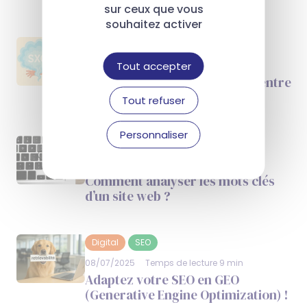
sur ceux que vous
souhaitez activer
Digital
SEO
Tout accepter
07/08/2025
Temps de lecture 9 min
Le SXO : l’alliance stratégique entre
SEO et expérience utilisateur
Tout refuser
Personnaliser
Digital
SEO
23/07/2025
Temps de lecture 10 min
Comment analyser les mots clés
d’un site web ?
Digital
SEO
08/07/2025
Temps de lecture 9 min
Adaptez votre SEO en GEO
(Generative Engine Optimization) !