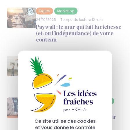
Digital
Marketing
24/10/2025
Temps de lecture 12 min
Paywall : le mur qui fait la richesse
(et/ou l’indépendance) de votre
contenu
Digital
SEO
10/10/2025
Temps de lecture 7 min
Comment l’IA décompose vos
questions : le query fan-out
Communication
Digital
Marketing
29/08/2025
Temps de lecture 10 min
Quand l’IA arrive dans le secteur
Ce site utilise des cookies
du marketing et de la
et vous donne le contrôle
communication