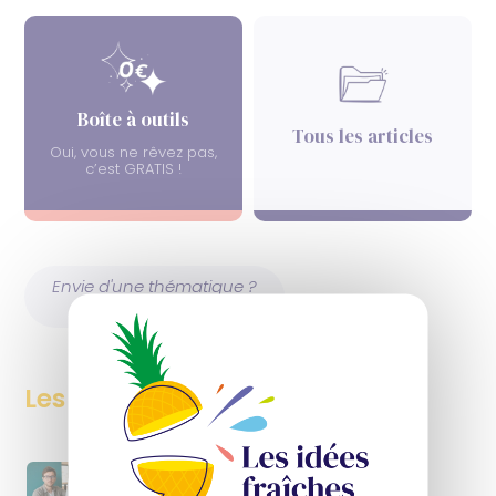
Boîte à outils
Tous les articles
Oui, vous ne rêvez pas,
c’est GRATIS !
Envie d'une thématique ?
Proposez-la nous !
derniers
Les
articles
Communication
Digital