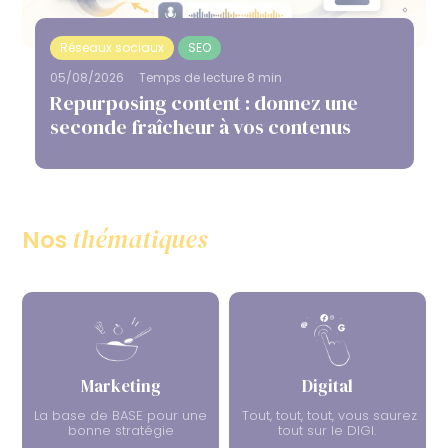
Réseaux sociaux
SEO
05/08/2026
Temps de lecture 8 min
Repurposing content : donnez une
seconde fraîcheur à vos contenus
thématiques
Nos
Marketing
Digital
La base de BASE pour une
Tout, tout, tout, vous saurez
bonne stratégie
tout sur le DIGI.