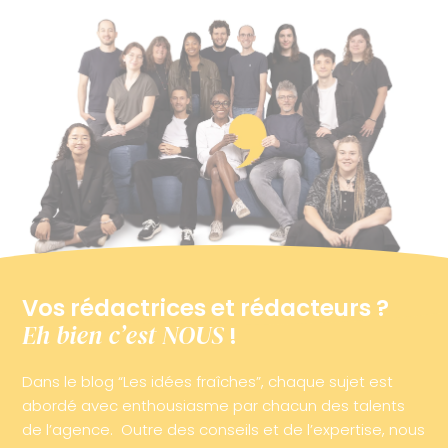
Vos rédactrices et rédacteurs ?
Eh bien c’est NOUS
!
Dans le blog “Les idées fraîches”, chaque sujet est
abordé avec enthousiasme par chacun des talents
de l’agence. Outre des conseils et de l’expertise, nous