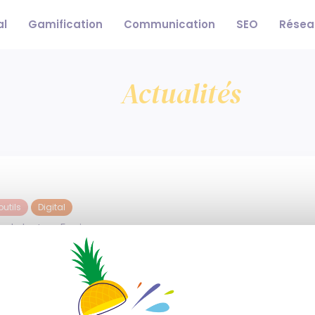
al
Gamification
Communication
SEO
Résea
Actualités
outils
Digital
 de lecture 5 min
al shopper IA devient
sistant shopping