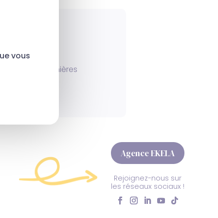
s
?
que vous
r avec les dernières
tion.
Agence EKELA
Rejoignez-nous sur
les réseaux sociaux !