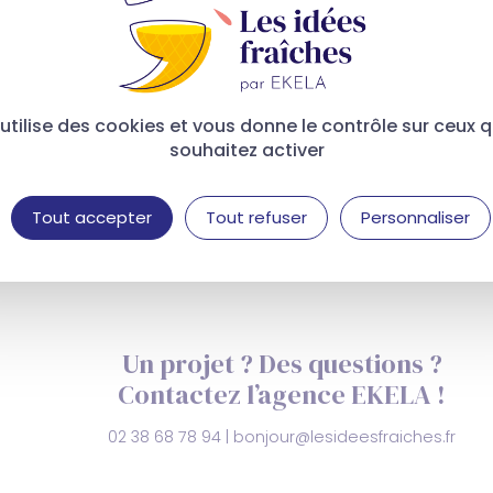
Idées Fraîche
En quête d'
 utilise des cookies et vous donne le contrôle sur ceux 
souhaitez activer
votre email pour vous abonner, et recevez notre newslette
actualités du marketing, du digital et de la communica
Tout accepter
Tout refuser
Personnaliser
Un projet ? Des questions ?
Contactez l’agence EKELA !
02 38 68 78 94
|
bonjour@lesideesfraiches.fr