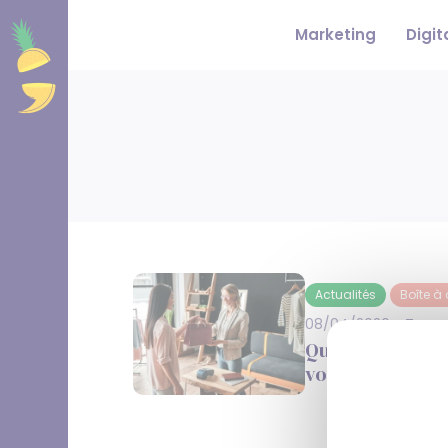
Panneau de gestion des cookies
Marketing
Digit
Actualités
Boîte à 
08/04/2026
Temps
Quand le person
votre nouvel as