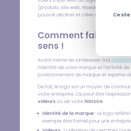
soient imprimées ou digitauxs. Il sera ra
(produits, site web, réseaux sociaux, cartes
pouvoir décliner et créer des visuels de
Ce site
Comment faire
un bo
sens !
Avant même de s’intéresser à la
création
l’identité de votre marque et l’activité de
positionnement de marque et exprime de f
De fait, le logo est un moyen de communi
votre entreprise. Ce peut être l’expressi
valeurs
ou de votre
histoire
.
Identité de la marque
: Le logo reflète
exemple être formel pour une entrepris
Valeurs
: L’utilisation de certaines co