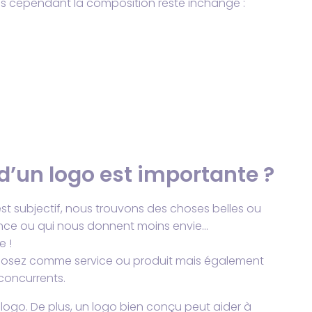
iés cependant la composition reste inchangé :
 d’un logo est importante ?
est subjectif, nous trouvons des choses belles ou
ance ou qui nous donnent moins envie…
e !
roposez comme service ou produit mais également
concurrents.
n logo. De plus, un logo bien conçu peut aider à