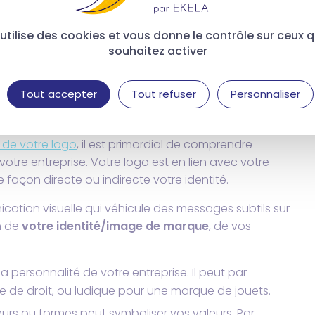
ttaché à toutes les productions de votre entreprise
 de visite etc.). En effet, il est indispensable pour
 communications efficaces et percutants.
 utilise des cookies et vous donne le contrôle sur ceux 
souhaitez activer
n logo ? En lui donnant du
Tout accepter
Tout refuser
Personnaliser
 de votre logo
, il est primordial de comprendre
 votre entreprise. Votre logo est en lien avec votre
açon directe ou indirecte votre identité.
cation visuelle qui véhicule des messages subtils sur
on de
votre identité/image de marque
, de vos
 la personnalité de votre entreprise. Il peut par
e de droit, ou ludique pour une marque de jouets.
uleurs ou formes peut symboliser vos valeurs. Par