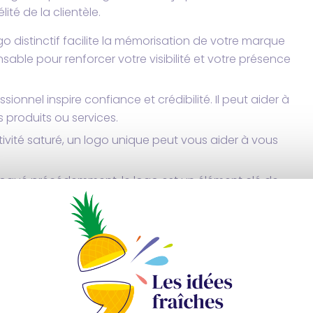
lité de la clientèle.
go distinctif facilite la mémorisation de votre marque
ensable pour renforcer votre visibilité et votre présence
sionnel inspire confiance et crédibilité. Il peut aider à
s produits ou services.
tivité saturé, un logo unique peut vous aider à vous
qué précédemment, le logo est un élément clé de
ohérence avec votre positionnement et vos valeurs.
tèle. Pour cela, il est recommandé de donner une image
t le design du logo qui attire vos prospects et donne
 de valoriser vos
supports de communication
, qu’ils