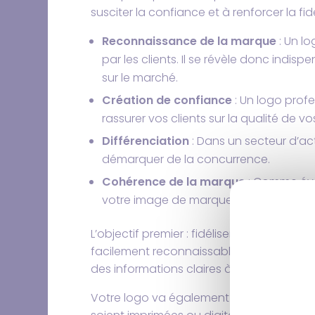
susciter la confiance et à renforcer la fidé
Reconnaissance de la marque
: Un lo
par les clients. Il se révèle donc indisp
sur le marché.
Création de confiance
: Un logo profes
rassurer vos clients sur la qualité de vo
Différenciation
: Dans un secteur d’ac
démarquer de la concurrence.
Cohérence de la marque
: Comme évo
votre image de marque, veillez à sa c
L’objectif premier : fidéliser votre clien
facilement reconnaissable par tous. C’es
des informations claires à votre sujet.
Votre logo va également vous permettre